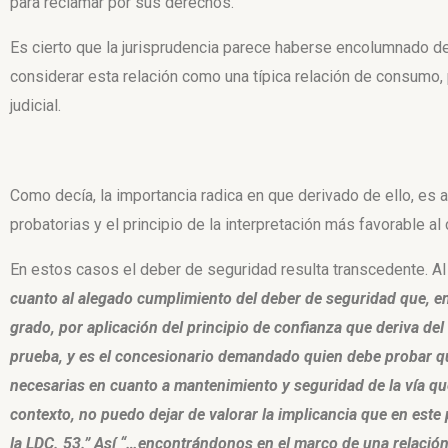
para reclamar por sus derechos.
Es cierto que la jurisprudencia parece haberse encolumnado det
considerar esta relación como una típica relación de consumo, 
judicial.
Como decía, la importancia radica en que derivado de ello, es 
probatorias y el principio de la interpretación más favorable 
En estos casos el deber de seguridad resulta transcedente. A
cuanto al alegado cumplimiento del deber de seguridad que, en
grado, por aplicación del principio de confianza que deriva del
prueba, y es el concesionario demandado quien debe probar que
necesarias en cuanto a mantenimiento y seguridad de la vía que
contexto, no puedo dejar de valorar la implicancia que en este
la LDC. 53.” Así “…encontrándonos en el marco de una relaci