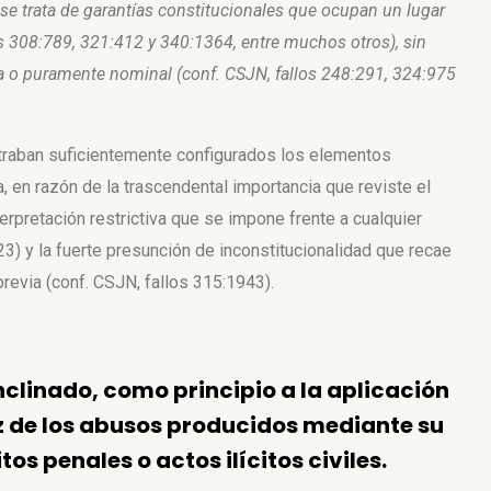
e trata de garantías
constitucionales que ocupan un lugar
os 308:789, 321:412 y 340:1364, entre
muchos otros), sin
 o puramente nominal (conf. CSJN, fallos 248:291,
324:975
traban suficientemente configurados los elementos
a, en razón de la trascendental importancia que reviste el
erpretación restrictiva que se impone frente a cualquier
623) y la fuerte presunción de inconstitucionalidad que recae
revia (conf. CSJN, fallos 315:1943).
nclinado, como principio a la aplicación
íz de los abusos producidos mediante su
tos penales o actos ilícitos civiles.