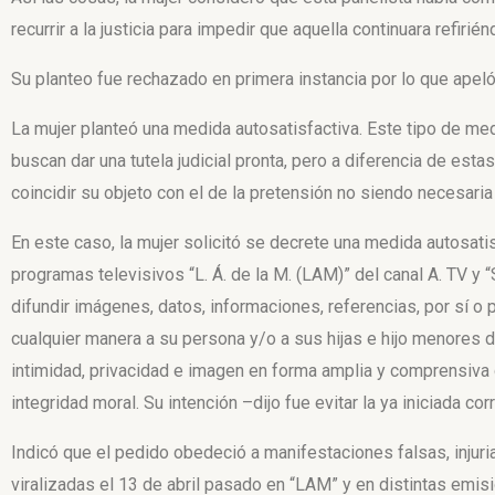
recurrir a la justicia para impedir que aquella continuara refiri
Su planteo fue rechazado en primera instancia por lo que apeló
La mujer planteó una medida autosatisfactiva. Este tipo de me
buscan dar una tutela judicial pronta, pero a diferencia de est
coincidir su objeto con el de la pretensión no siendo necesaria l
En este caso, la mujer solicitó se decrete una medida autosatisf
programas televisivos “L. Á. de la M. (LAM)” del canal A. TV y “S
difundir imágenes, datos, informaciones, referencias, por sí o
cualquier manera a su persona y/o a sus hijas e hijo menores 
intimidad, privacidad e imagen en forma amplia y comprensiva
integridad moral. Su intención –dijo­ fue evitar la ya iniciada co
Indicó que el pedido obedeció a manifestaciones falsas, injuria
viralizadas el 13 de abril pasado en “LAM” y en distintas emis