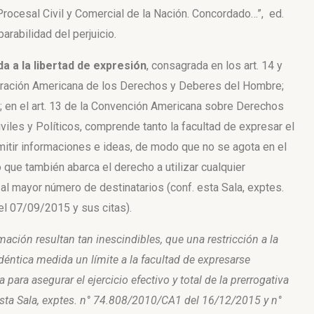
go Procesal Civil y Comercial de la Nación. Concordado…”, ed.
parabilidad del perjuicio.
da a la libertad de expresión
,
consagrada en los art. 14 y
laración Americana
de los Derechos y Deberes del Hombre;
en el art. 13 de la
Convención Americana sobre Derechos
viles y Políticos, comprende tanto
la facultad de expresar el
nsmitir informaciones e ideas, de modo que no se
agota en el
 que también abarca el derecho a utilizar cualquier
 al mayor
número de destinatarios (conf. esta Sala, exptes.
l 07/09/2015 y sus citas).
mación resultan tan inescindibles, que una restricción a la
déntica medida­ un límite a la facultad de expresarse
para asegurar el ejercicio efectivo y total de la prerrogativa
ta Sala, exptes. n°
74.808/2010/CA1 del 16/12/2015 y n°