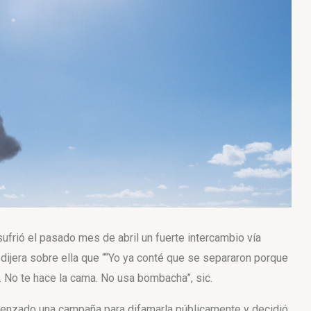
sufrió el pasado mes de abril un fuerte intercambio vía
dijera sobre ella que ““Yo ya conté que se separaron porque
 No te hace la cama. No usa bombacha”, sic.
omenzado una campaña para difamarla públicamente y decidió