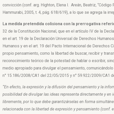
convicción (conf. arg. Highton, Elena I. ­ Areán, Beatriz, “Códi
Hammurabi, 2005, t. 4, pág. 618/619),
a lo que se agrega la
irre
La medida pretendida colisiona con
la prerrogativa
referi
32 de la
Constitución Nacional, que en el artículo IV de la Dec
en el art. 19 de la
Declaración Universal de Derechos Humanos; 
Humanos y en el art. 19 del
Pacto Internacional de Derechos Ci
propio pensamiento, como la libertad de
buscar, recibir y tra
reconocimiento teórico de la potestad de hablar o escribir,
sino
medio
apropiado para divulgar el pensamiento, comunicándolo
n° 15.186/2008/CA1
del 22/05/2015 y n° 59.922/2009/CA1 de
“En efecto, la expresión y la difusión del pensamiento y la infor
posibilidad de divulgar las ideas representa directamente ­y en i
libremente, por lo que debe garantizárselas en forma simultánea 
relacionada con la libertad
de expresión y pensamiento (conf. es