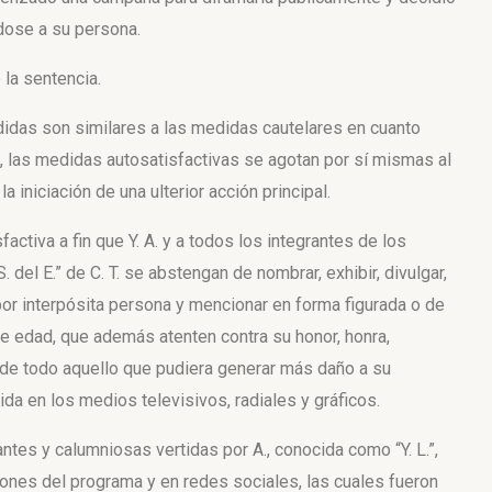
éndose a su persona.
 la sentencia.
didas son similares a las medidas cautelares en cuanto
as, las medidas autosatisfactivas se agotan por sí mismas al
a iniciación de una ulterior acción principal.
activa a fin que Y. A. y a todos los integrantes de los
. del E.” de C. T. se abstengan de nombrar, exhibir, divulgar,
 por interpósita persona y mencionar en forma figurada o de
de edad, que además atenten contra su honor, honra,
 de todo aquello que pudiera generar más daño a su
rrida en los medios televisivos, radiales y gráficos.
ntes y calumniosas vertidas por A., conocida como “Y. L.”,
iones del programa y en redes sociales, las cuales fueron