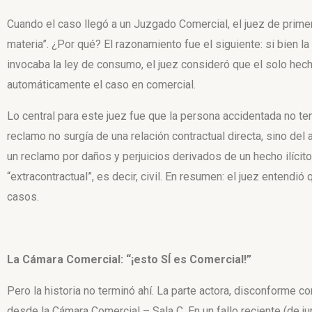
Cuando el caso llegó a un Juzgado Comercial, el juez de prime
materia”. ¿Por qué? El razonamiento fue el siguiente: si bien 
invocaba la ley de consumo, el juez consideró que el solo hec
automáticamente el caso en comercial.
Lo central para este juez fue que la persona accidentada no tení
reclamo no surgía de una relación contractual directa, sino del
un reclamo por daños y perjuicios derivados de un hecho ilícito 
“extracontractual”, es decir, civil. En resumen: el juez entendió
casos.
La Cámara Comercial: “¡esto SÍ es Comercial!”
Pero la historia no terminó ahí. La parte actora, disconforme co
desde la Cámara Comercial – Sala C. En un fallo reciente (de j