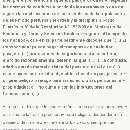
siempre en
referencia a aquellos pasajeros que no respetan
las normas de conducta a bordo
de las aeronaves o que no
siguen las instrucciones de los miembros de la
tripulación y
de ese modo perturban el orden y la disciplina a bordo.
El
artículo 8° de la
Resolución N° 1532/98 del Ministerio de
Economía y Obras y Servicios
Públicos –vigente al tiempo de
los hechos–, que en su parte pertinente dispone
que “(…) El
transportador puede negar el transporte de cualquier
pasajero
(…) por razones de seguridad o si a su criterio,
ejercido razonablemente,
determina que: (…) II. La conducta,
edad o estado mental o físico del pasajero
es tal que: (…) –
cause malestar o resulta objetable a los otros pasajeros; u
–
origine peligro o riesgo para sí mismo u otras personas; o –
propiedades; o
– no cumple con las instrucciones del
transportador (…)
Esto quiere decir que le asiste razón al personal de la aeronave –
en virtud de la norma precitada– para obligar a descender a un
pasajero de un vuelo en determinados casos, siempre que