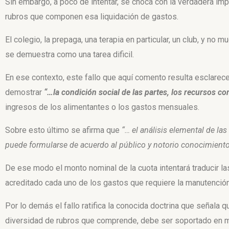
Sin embargo, a poco de intentar, se choca con la verdadera i
rubros que componen esa liquidación de gastos.
El colegio, la prepaga, una terapia en particular, un club, y n
se demuestra como una tarea dificil.
En ese contexto, este fallo que aquí comento resulta esclarecedo
demostrar
“…la condición social de las partes, los recursos c
ingresos de los alimentantes o los gastos mensuales.
Sobre esto último se afirma que
“… el análisis elemental de l
puede formularse de acuerdo al público y notorio conocimiento
De ese modo el monto nominal de la cuota intentará traducir l
acreditado cada uno de los gastos que requiere la manutención
Por lo demás el fallo ratifica la conocida doctrina que señala qu
diversidad de rubros que comprende, debe ser soportado en ma