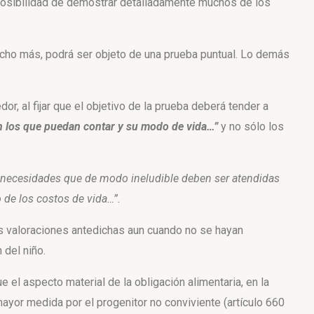
mposibilidad de demostrar detalladamente muchos de los
o mucho más, podrá ser objeto de una prueba puntual. Lo demás
r, al fijar que el objetivo de la prueba deberá tender a
on los que puedan contar y su modo de vida…”
y no sólo los
as necesidades que de modo ineludible deben ser atendidas
 de los costos de vida…”.
as valoraciones antedichas aun cuando no se hayan
 del niño.
e el aspecto material de la obligación alimentaria, en la
yor medida por el progenitor no conviviente (artículo 660