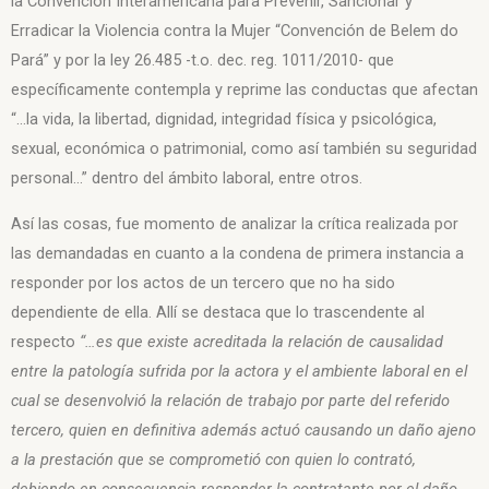
la Convención Interamericana para Prevenir, Sancionar y
Erradicar la Violencia contra la Mujer “Convención de Belem do
Pará” y por la ley 26.485 -t.o. dec. reg. 1011/2010- que
específicamente contempla y reprime las conductas que afectan
“…la vida, la libertad, dignidad, integridad física y psicológica,
sexual, económica o patrimonial, como así también su seguridad
personal…” dentro del ámbito laboral, entre otros.
Así las cosas, fue momento de analizar la crítica realizada por
las demandadas en cuanto a la condena de primera instancia a
responder por los actos de un tercero que no ha sido
dependiente de ella. Allí se destaca que lo trascendente al
respecto
“…es que existe acreditada la relación de causalidad
entre la patología sufrida por la actora y el ambiente laboral en el
cual se desenvolvió la relación de trabajo por parte del referido
tercero, quien en definitiva además actuó causando un daño ajeno
a la prestación que se comprometió con quien lo contrató,
debiendo en consecuencia responder la contratante por el daño