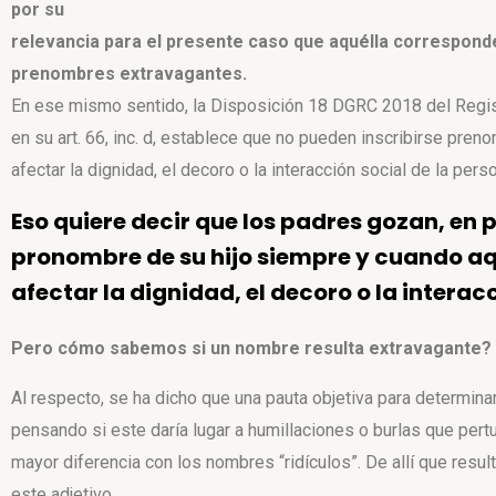
por su
relevancia para el presente caso que aquélla corresponde,
prenombres extravagantes.
En ese mismo sentido, la Disposición 18 DGRC 2018 del Regis
en su art. 66, inc. d, establece que no pueden inscribirse pr
afectar la dignidad, el decoro o la interacción social de la pers
Eso quiere decir que los padres gozan, en pr
pronombre de su hijo siempre y cuando a
afectar la dignidad, el decoro o la interac
Pero cómo sabemos si un nombre resulta extravagante?
Al respecto, se ha dicho que una pauta objetiva para determin
pensando si este daría lugar a humillaciones o burlas que pert
mayor diferencia con los nombres “ridículos”. De allí que resul
este adjetivo.